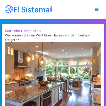
Zum
Inhalt
Main
springen
Men
Startseite
Immobilie
Wie können Sie den Wert Ihres Hauses vor dem Verkauf
steigern?