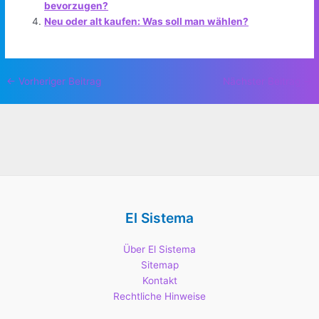
bevorzugen?
Neu oder alt kaufen: Was soll man wählen?
Post
←
Vorheriger Beitrag
Nächster Beitrag
→
navigation
El Sistema
Über El Sistema
Sitemap
Kontakt
Rechtliche Hinweise