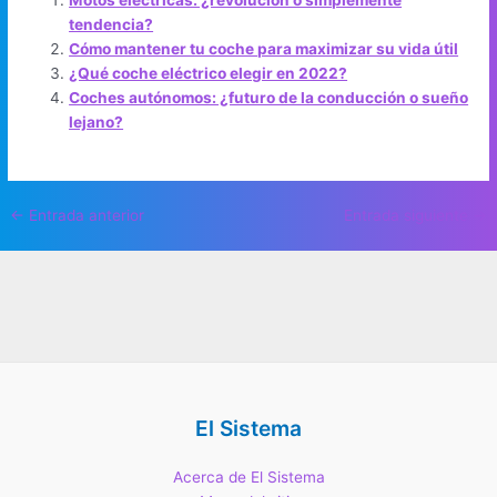
Motos eléctricas: ¿revolución o simplemente
tendencia?
Cómo mantener tu coche para maximizar su vida útil
¿Qué coche eléctrico elegir en 2022?
Coches autónomos: ¿futuro de la conducción o sueño
lejano?
Navegación
←
Entrada anterior
Entrada siguiente
→
de
entradas
El Sistema
Acerca de El Sistema