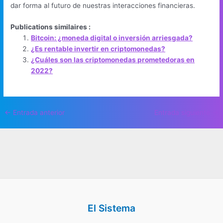
dar forma al futuro de nuestras interacciones financieras.
Publications similaires :
Bitcoin: ¿moneda digital o inversión arriesgada?
¿Es rentable invertir en criptomonedas?
¿Cuáles son las criptomonedas prometedoras en
2022?
Navegación
←
Entrada anterior
Entrada siguiente
→
de
entradas
El Sistema