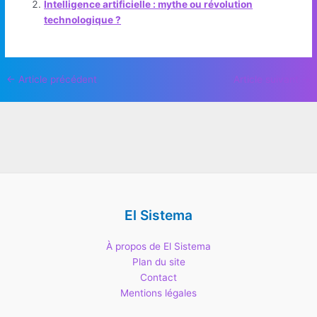
Intelligence artificielle : mythe ou révolution
technologique ?
Navigation
←
Article précédent
Article suivant
→
des
articles
El Sistema
À propos de El Sistema
Plan du site
Contact
Mentions légales