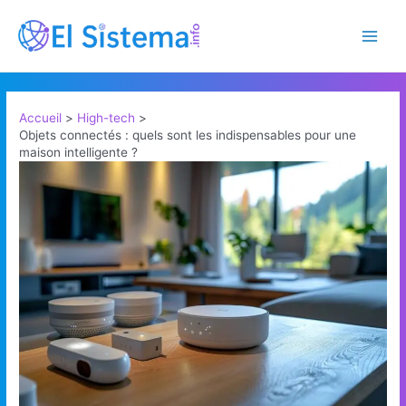
Aller
au
Main
contenu
Men
Accueil
High-tech
Objets connectés : quels sont les indispensables pour une
maison intelligente ?