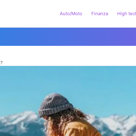
Auto/Moto
Finanza
High tec
o?