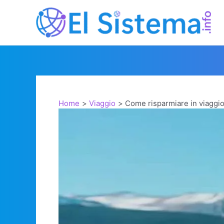
Vai
al
contenuto
Home
Viaggio
Come risparmiare in viaggi